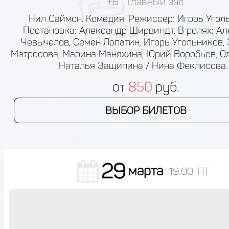
+6
Главный зал
Нил Саймон. Комедия. Режиссер: Игорь Угол
Постановка: Александр Ширвиндт. В ролях: А
Чевычелов, Семен Лопатин, Игорь Угольников,
Матросова, Марина Маняхина, Юрий Воробьев, Ол
Наталья Защипина / Нина Феклисова.
от
850
руб.
ВЫБОР БИЛЕТОВ
29
марта
19:00, ПТ