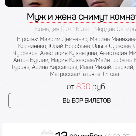
Муж и жена снимут комна
Комедия
от 16 лет
Чердак Сатир
В ролях: Максим Демченко, Марина Маняхина
Корниенко, Юрий Воробьев, Ольга Суркова, 
Чурбаков, Анастасия Кузнецова, Анастасия М
Антон Буглак, Мария Козакова/Майя Горбань,
Гурьев, Арина Кирсанова, Иван Михайловский,
Матросова/Татьяна Титова.
от
850
руб.
ВЫБОР БИЛЕТОВ