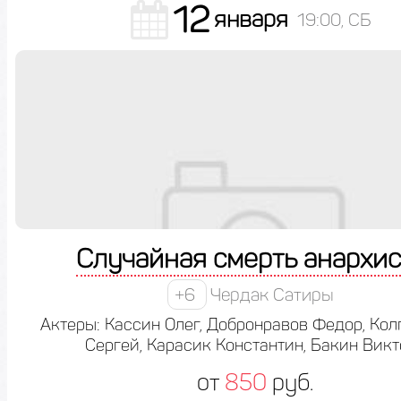
12
января
19:00, СБ
Случайная смерть анархис
+6
Чердак Сатиры
Актеры: Кассин Олег, Добронравов Федор, Ко
Сергей, Карасик Константин, Бакин Викт
от
850
руб.