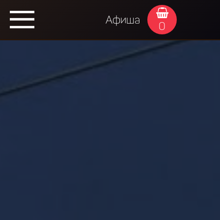
Афиша
0