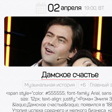
02
апреля
19:00, ВТ
Дамское счастье
Музыкальная история
+6
Главный 
<span style="color: #555555; font-family: Arial, sans-
size: 12px; text-align: justify;">Роман Эмиля 
&laquo;Дамское счастье&raquo; появился в 188
Утопия успеха среднего и мелкого бизнеса, к