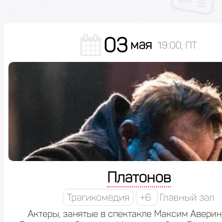
03
мая
19:00, ПТ
Платонов
Трагикомедия
+6
Главный зал
Актеры, занятые в спектакле Максим Аверин