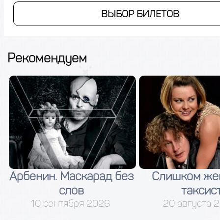
ВЫБОР БИЛЕТОВ
Рекомендуем
 Маскарад без
Слишком женатый
слов
таксист
нтября 2026
20 августа 2026