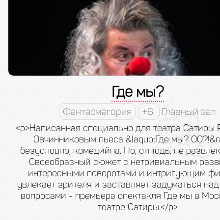
Где мы?
Фантасмагория
+6
Главный зал
<p>Написанная специально для театра Сатиры
Овчинниковым пьеса &laquo;Где мы? ОО?!&ra
безусловно, комедийна. Но, отнюдь, не развлек
Своеобразный сюжет с нетривиальным разв
интересными поворотами и интригующим фи
увлекает зрителя и заставляет задуматься на
вопросами - премьера спектакля Где мы в Мо
театре Сатиры.</p>