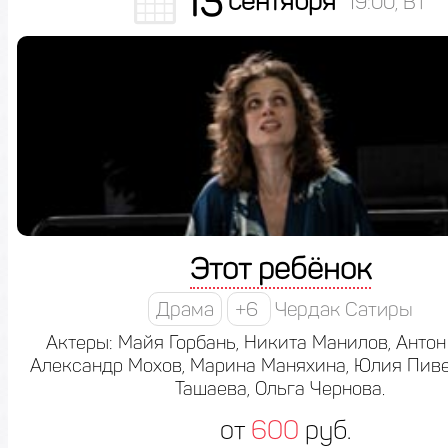
13
сентября
19:00, ВТ
Этот ребёнок
Драма
+6
Чердак Сатиры
Актеры: Майя Горбань, Никита Манилов, Антон
Александр Мохов, Марина Маняхина, Юлия Пиве
Ташаева, Ольга Чернова.
от
600
руб.