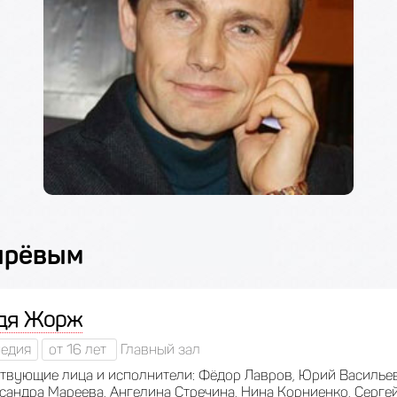
ырёвым
дя Жорж
едия
от 16 лет
Главный зал
твующие лица и исполнители: Фёдор Лавров, Юрий Василь
сандра Мареева, Ангелина Стречина, Нина Корниенко, Сергей