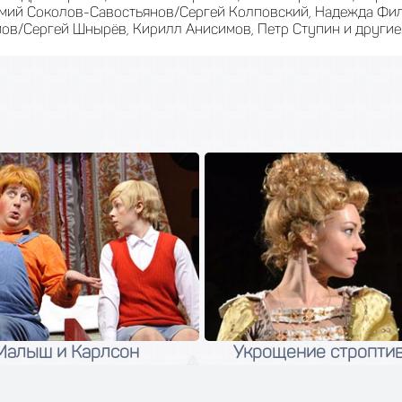
мий Соколов-Савостьянов/Сергей Колповский, Надежда Фил
ов/Сергей Шнырёв, Кирилл Анисимов, Петр Ступин и другие
Малыш и Карлсон
Укрощение стропти
12 сентября 2026
16 августа 2026