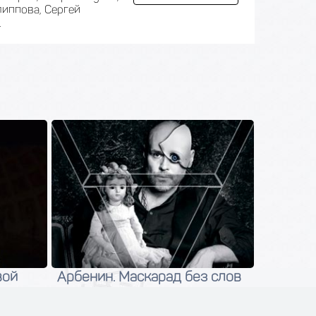
иппова, Сергей
.
вой
Арбенин. Маскарад без слов
10 сентября 2026