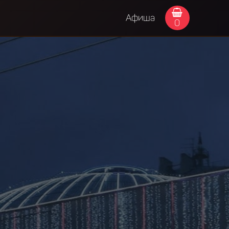
Афиша
0