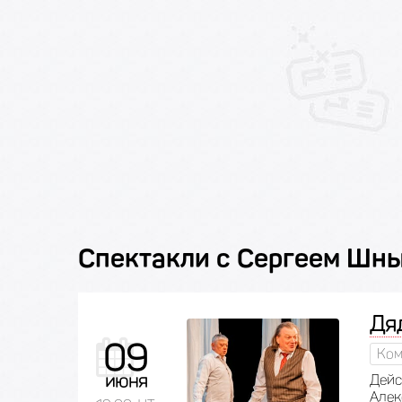
Спектакли с Сергеем Шн
Дя
09
Ком
июня
Дейс
Алек