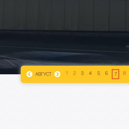
1
2
3
4
5
6
8
АВГУСТ
7