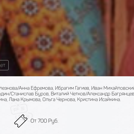
лет
лезнова/Анна Ефремова, Ибрагим Гагиев, Иван Михайловски
дин/Станислав Буров, Виталий Четков/Александр Багрянцев
на, Лана Крымова, Ольга Чернова, Кристина Исайкина.
От 700 Руб.