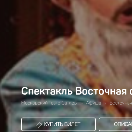
Спектакль Восточная 
Московский театр Cатиры
Афиша
Восточная
>
>
КУПИТЬ БИЛЕТ
ОПИСА