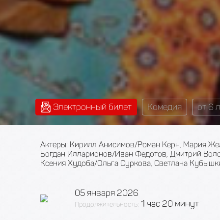
Электронный билет
Комедия
от 6 
Актеры: Кирилл Анисимов/Роман Керн, Мария Же
Богдан Илларионов/Иван Федотов, Дмитрий Воло
Ксения Худоба/Ольга Суркова, Светлана Кубышки
05 января 2026
1 час 20 минут
Продолжительность: